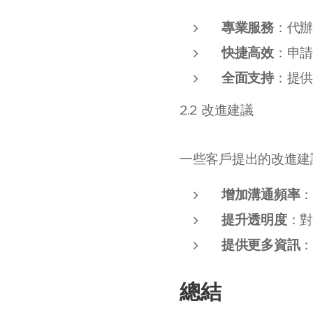
專業服務
：代
快捷高效
：申
全面支持
：提
2.2 改進建議
一些客戶提出的改進建
增加溝通頻率
提升透明度
：
提供更多資訊
總結