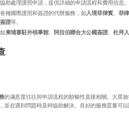
：協助處理護照申請，提供詳細的申請流程和費用信息
入境菲律賓
菲
理各種國際護照和簽證的代辦服務，如
、
光簽證
等。
柬埔寨駐外領事館
阿拉伯聯合大公國簽證
杜拜
：如
、
、
查
務
的滿意度往往與申請流程的順暢性直接相關。大眾旅
，並在遇到問題時及時協助解決。良好的服務質量可以