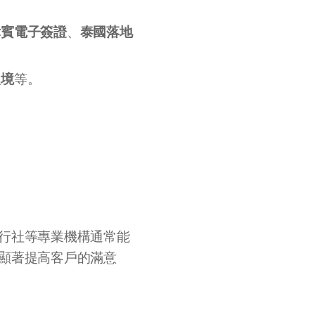
。
律賓電子簽證
泰國落地
、
入境
等。
行社等專業機構通常能
顯著提高客戶的滿意